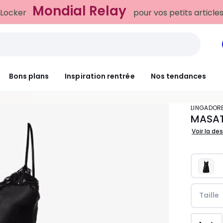
Mondial Relay
 Locker
pour vos petits article
Bons plans
Inspiration rentrée
Nos tendances
LINGADOR
MASAT
Voir la de
Taille