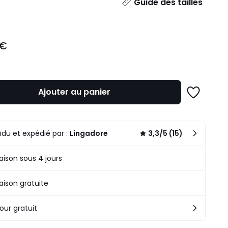
ité
Guide des tailles
 €
Ajouter au panier
Ajouter
à
une
liste
du et expédié par :
Lingadore
3,3/5 (15)
raison sous 4 jours
raison gratuite
our gratuit