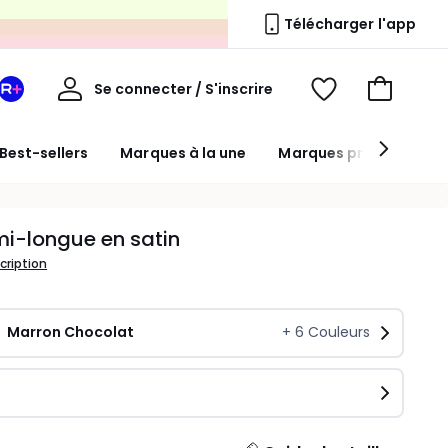
s
Télécharger l'app
Mon
Se connecter / S'inscrire
Mon
Voir
Voir
compte
espace
mes
mon
La
favoris
panier
Best-sellers
Marques à la une
Marques premium
Redoute
+
i-longue en satin
scription
Marron Chocolat
+
6
Couleurs