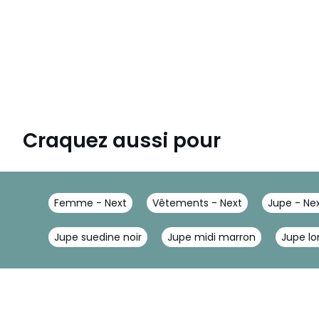
Craquez aussi pour
Femme - Next
Vêtements - Next
Jupe - Ne
Jupe suedine noir
Jupe midi marron
Jupe lo