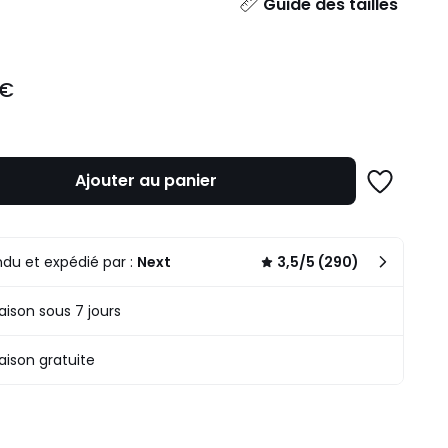
ité
Guide des tailles
 €
Ajouter au panier
Ajouter
à
une
liste
du et expédié par :
Next
3,5/5 (290)
raison sous 7 jours
raison gratuite