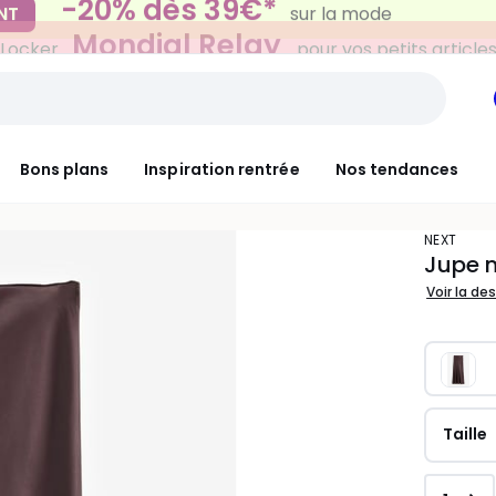
Mondial Relay
 Locker
pour vos petits article
Bons plans
Inspiration rentrée
Nos tendances
NEXT
Jupe m
Voir la de
Taille