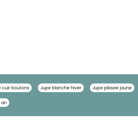
 cuir boutons
Jupe blanche hiver
Jupe plissee jaune
 an