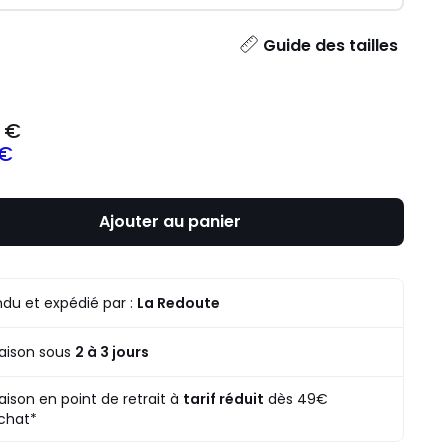
ité
Guide des tailles
 €
 €
Ajouter au panier
du et expédié par :
La Redoute
raison sous
2 à 3 jours
raison en point de retrait à
tarif réduit
dès 49€
chat*