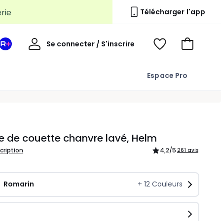
Télécharger l'app
Mon
Se connecter / S'inscrire
Mon
Voir
Voir
compte
espace
mes
mon
La
favoris
panier
Espace Pro
Redoute
+
 de couette chanvre lavé, Helm
scription
4,2
/5
261 avis
Romarin
+
12
Couleurs