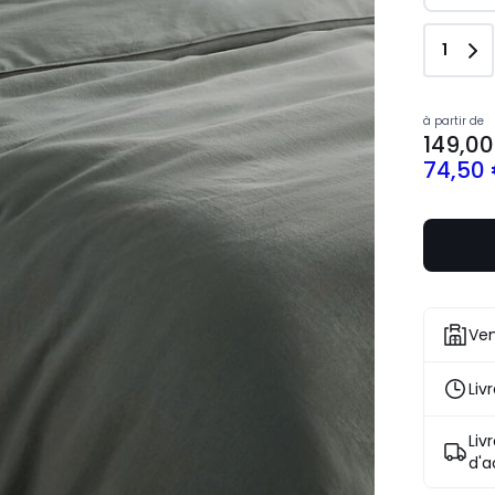
Quant
1
à partir de
149,00
74,50
Ven
Liv
Liv
d'a