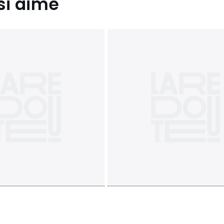
si aimé