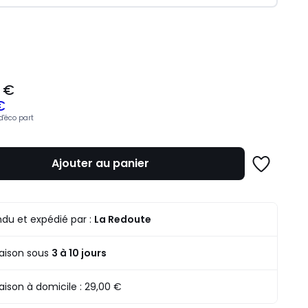
ité
 €
€
d'éco part
z
Ajouter au panier
Ajouter
à
une
mme
liste
du et expédié par :
La Redoute
raison sous
3 à 10 jours
raison à domicile :
29,00 €