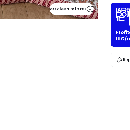
Articles similaires
Profi
19€/a
Rep