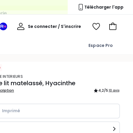
erie
Télécharger l'app
Mon
Se connecter / S'inscrire
Mon
Voir
Voir
compte
espace
mes
mon
La
favoris
panier
Espace Pro
Redoute
+
E INTERIEURS
 lit matelassé, Hyacinthe
scription
4,2
/5
10 avis
Imprimé