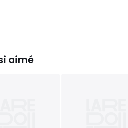
si aimé