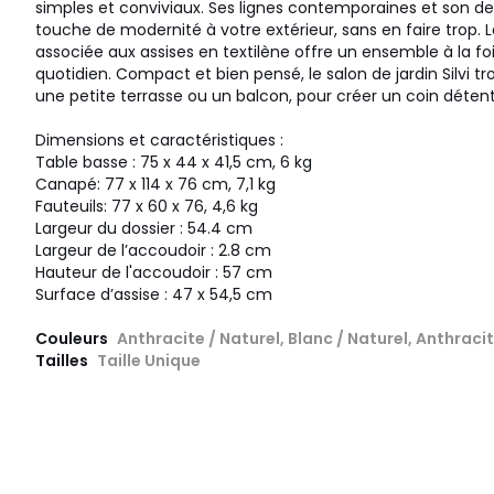
simples et conviviaux. Ses lignes contemporaines et son d
touche de modernité à votre extérieur, sans en faire trop. 
associée aux assises en textilène offre un ensemble à la foi
quotidien. Compact et bien pensé, le salon de jardin Silvi t
une petite terrasse ou un balcon, pour créer un coin détent
Dimensions et caractéristiques :
Table basse : 75 x 44 x 41,5 cm, 6 kg
Canapé: 77 x 114 x 76 cm, 7,1 kg
Fauteuils: 77 x 60 x 76, 4,6 kg
Largeur du dossier : 54.4 cm
Largeur de l’accoudoir : 2.8 cm
Hauteur de l'accoudoir : 57 cm
Surface d’assise : 47 x 54,5 cm
Couleurs
Anthracite / Naturel, Blanc / Naturel, Anthracit
Tailles
Taille Unique