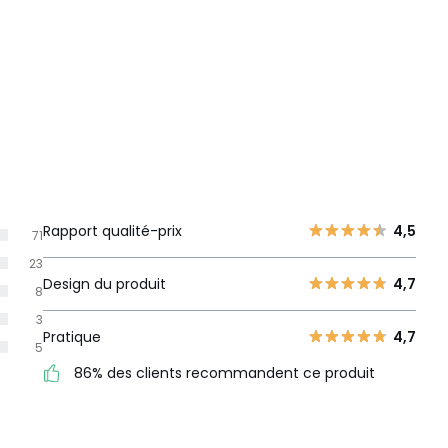
Rapport qualité-prix
4,5
71
23
Design du produit
4,7
8
3
Pratique
4,7
5
86% des clients recommandent ce produit