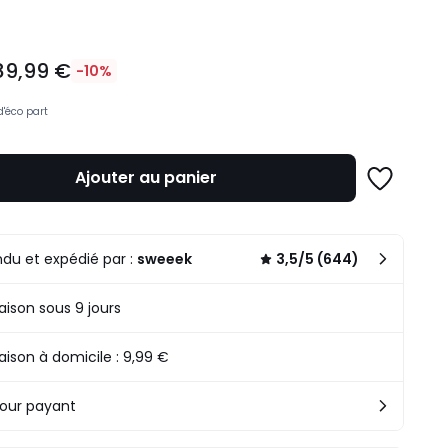
89,99 €
-10%
d'éco part
Ajouter au panier
Ajouter
à
une
liste
du et expédié par :
sweeek
3,5/5 (644)
raison sous 9 jours
raison à domicile : 9,99 €
our payant