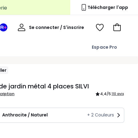
erie
Télécharger l'app
Mon
Se connecter / S'inscrire
Mon
Voir
Voir
compte
espace
mes
mon
La
favoris
panier
Espace Pro
Redoute
+
ler
de jardin métal 4 places SILVI
scription
4,4
/5
110 avis
Anthracite / Naturel
+
2
Couleurs
ité