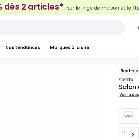
sur le linge de maison et la lit
Nos tendances
Marques à la une
Best-sel
SWEEEK
Salon 
Voir la de
Quant
1