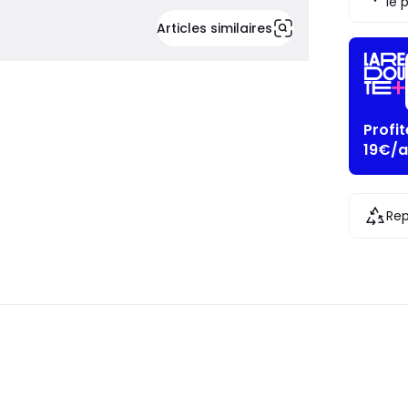
le 
Articles similaires
Profi
19€/a
Rep