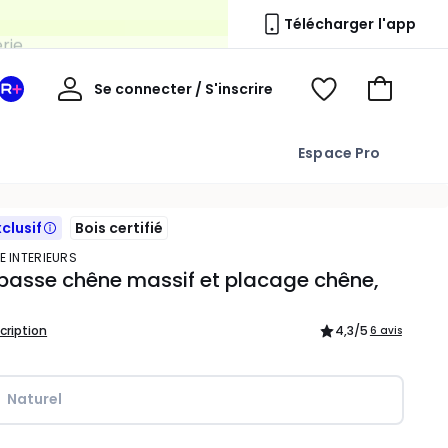
erie
Télécharger l'app
Mon
Se connecter / S'inscrire
Mon
Voir
Voir
compte
espace
mes
mon
La
favoris
panier
Espace Pro
Redoute
+
xclusif
Bois certifié
E INTERIEURS
basse chêne massif et placage chêne,
scription
4,3
/5
6 avis
Naturel