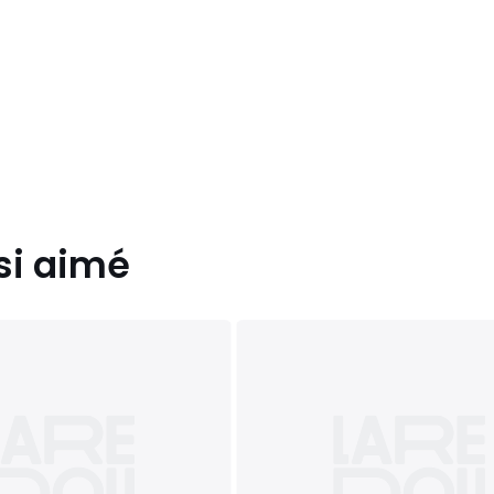
si aimé