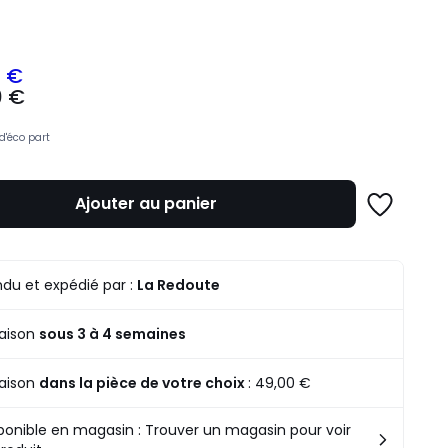
ité
3 €
0 €
z
d'éco part
mme
Ajouter au panier
Ajouter
à
une
liste
du et expédié par :
La Redoute
raison
sous 3 à 4 semaines
raison
dans la pièce de votre choix
:
49,00 €
ponible en magasin : Trouver un magasin pour voir