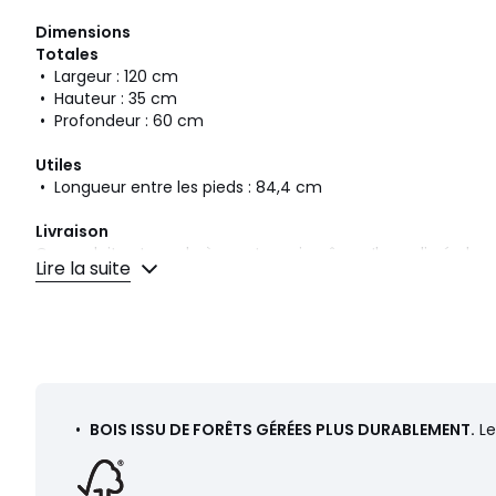
Dimensions
Totales
• Largeur : 120 cm
• Hauteur : 35 cm
• Profondeur : 60 cm
Utiles
• Longueur entre les pieds : 84,4 cm
Livraison
Ce produit est vendu à monter soi-même. Il sera livré che
Lire la suite
Attention ! Veuillez vérifier que les ouvertures (portes, esca
permettront le passage du colis.
Dimensions et poids des colis
1 colis
• L129 x H21 x P70 cm, 24,2 kg
•
BOIS ISSU DE FORÊTS GÉRÉES PLUS DURABLEMENT.
Le
Fiche produit relative aux qualités et caractéristiques