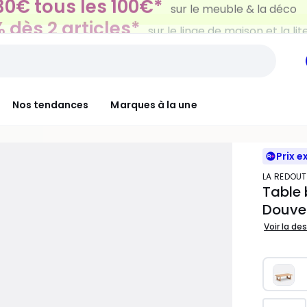
 dès 2 articles*
sur le linge de maison et la lit
Nos tendances
Marques à la une
Prix e
LA REDOUT
Table 
Douve
Voir la de