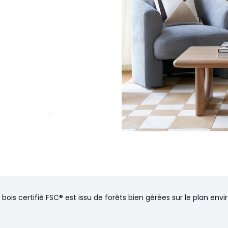
z vous, sur rendez-vous.
liers, ascenseurs)
 bois certifié FSC® est issu de forêts bien gérées sur le plan en
 environnementales