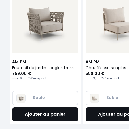
AM.PM
AM.PM
Fauteuil de jardin sangles tressées, Leandra
759,00 €
559,00 €
dont
6,80 €
d'éco part
dont
3,80 €
d'éco part
Sable
Sable
Ajouter au panier
Ajouter au p