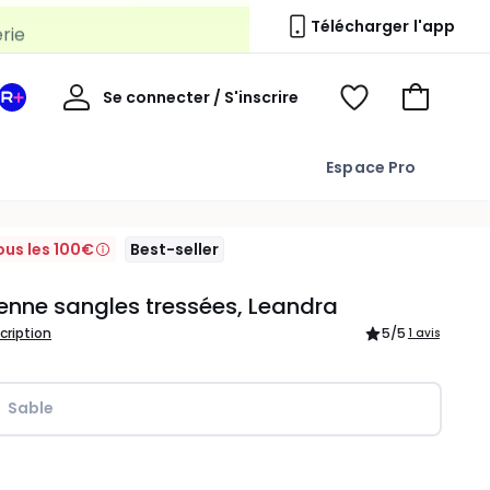
erie
Télécharger l'app
Mon
Se connecter / S'inscrire
Mon
Voir
Voir
compte
espace
mes
mon
La
favoris
panier
Espace Pro
Redoute
+
ous les 100€
Best-seller
enne sangles tressées, Leandra
scription
5
/5
1 avis
Sable
ité