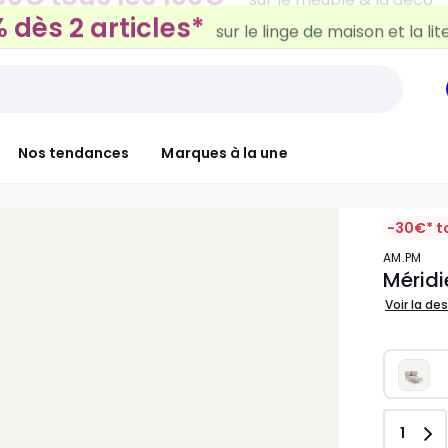
 dès 2 articles*
sur le linge de maison et la lit
Nos tendances
Marques à la une
-30€* t
AM.PM
Méridi
Voir la de
Quant
1