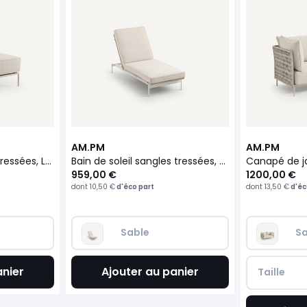
AM.PM
AM.PM
Chauffeuse sangles tressées, Leandra
Bain de soleil sangles tressées, Leandra
959,00 €
1200,00 €
dont
10,50 €
d'éco part
dont
13,50 €
d'éc
Sable
Sa
anier
Ajouter au panier
Taille