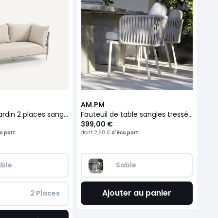
AM.PM
Canapé de jardin 2 places sangles tressées, Leandra
Fauteuil de table sangles tressées, Leandra
399,00 €
o part
dont
2,60 €
d'éco part
ble
Sable
Ajouter au panier
 2 Places