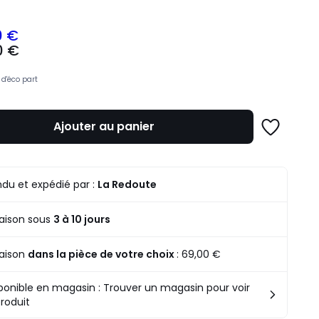
0 €
0 €
z
d'éco part
mme
Ajouter au panier
Ajouter
à
une
liste
du et expédié par :
La Redoute
raison sous
3 à 10 jours
raison
dans la pièce de votre choix
:
69,00 €
ponible en magasin : Trouver un magasin pour voir
produit