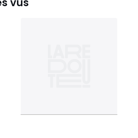
es vus