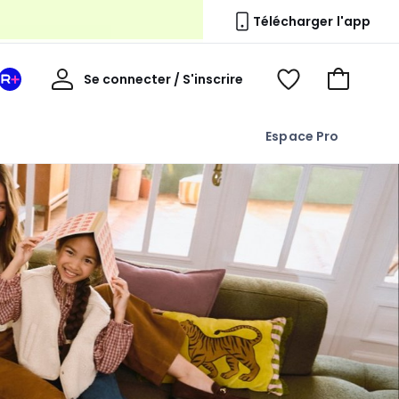
Télécharger l'app
Mon
Se connecter / S'inscrire
Mon
Voir
Voir
compte
espace
mes
mon
La
favoris
panier
Espace Pro
Redoute
+