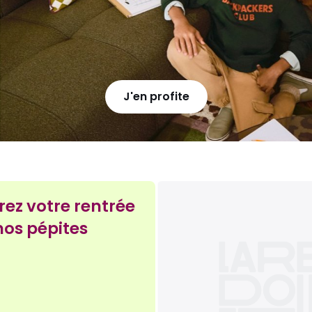
J'en profite
ez votre rentrée
nos pépites