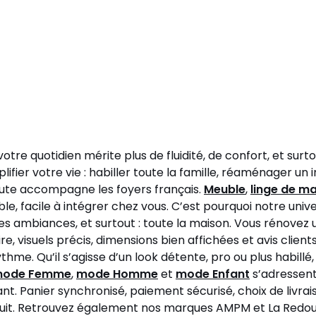
otre quotidien mérite plus de fluidité, de confort, et sur
lifier votre vie : habiller toute la famille, réaménager 
doute accompagne les foyers français.
Meuble
,
linge de m
urable, facile à intégrer chez vous. C’est pourquoi notre un
s les ambiances, et surtout : toute la maison. Vous réno
re, visuels précis, dimensions bien affichées et avis clie
hme. Qu’il s’agisse d’un look détente, pro ou plus habillé
ode Femme
,
mode Homme
et
mode Enfant
s’adressent 
 Panier synchronisé, paiement sécurisé, choix de livraiso
ratuit. Retrouvez également nos marques AMPM et La Redout