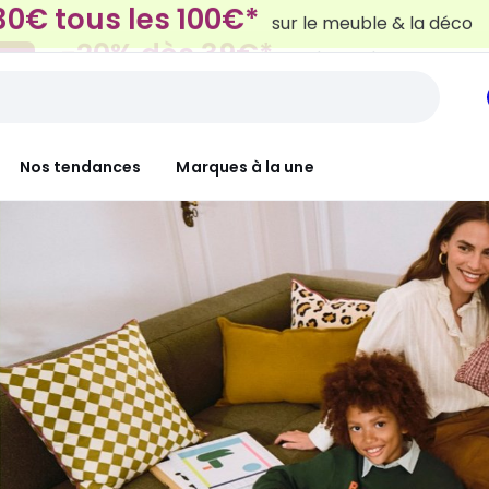
-20% dès 39€*
NT
sur la mode
Nos tendances
Marques à la une