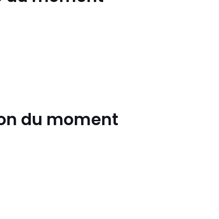
Levi's
TAO
on du moment
Woood
Bloon